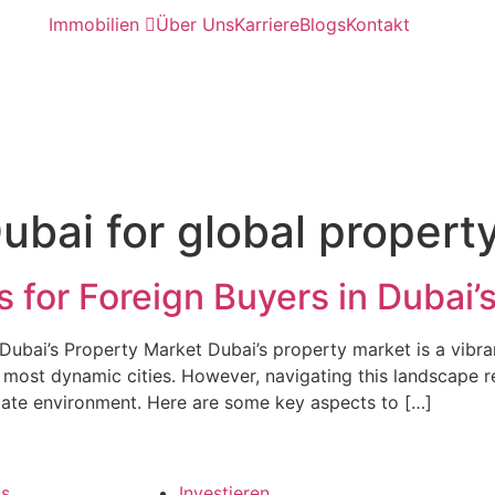
Immobilien
Über Uns
Karriere
Blogs
Kontakt
ubai for global propert
s for Foreign Buyers in Dubai’
 Dubai’s Property Market Dubai’s property market is a vibra
s most dynamic cities. However, navigating this landscape 
state environment. Here are some key aspects to […]
ns
Investieren