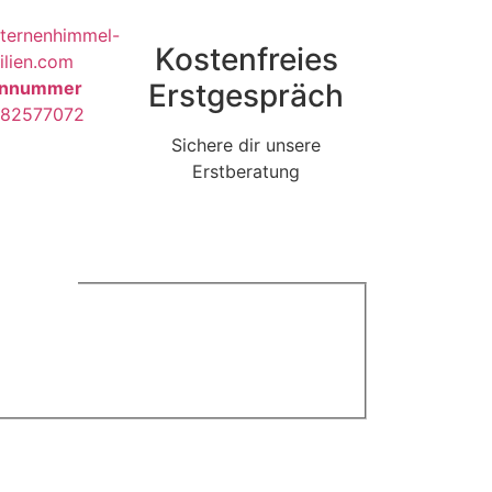
ternenhimmel-
Kostenfreies
lien.com
onnummer
Erstgespräch
582577072
Sichere dir unsere
Erstberatung
Dubai?
*