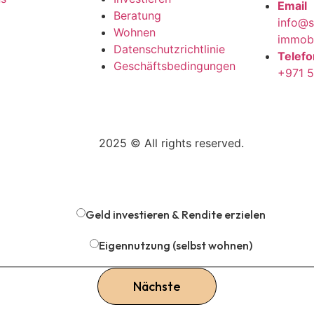
Email
Beratung
info@s
Wohnen
immobi
Datenschutzrichtlinie
Telef
Geschäftsbedingungen
+971 
2025 © All rights reserved.
Schritt
1
von 4
interessieren Sie sich für Immobilien in 
Geld investieren & Rendite erzielen
Eigennutzung (selbst wohnen)
Nächste